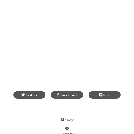
twitter
facebook
line
Money
4 minits