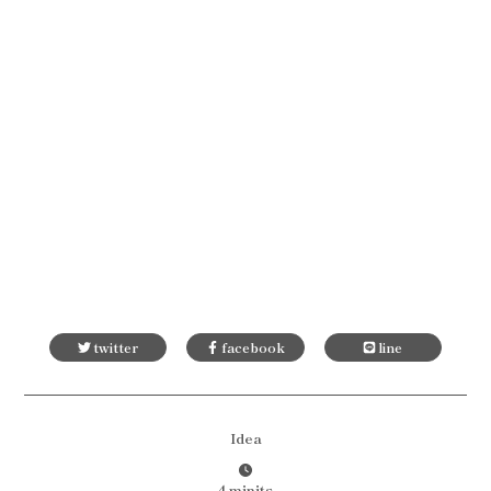
twitter
facebook
line
Idea
4 minits